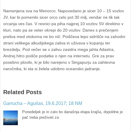
Namenjena sva na Menorco. Napovedano je sicer 10 – 15 vozlov
JV, kar bi pomenilo sicer orco celo pot 30 milj, vendar ne tik tak
orcanja ves čas. V resnici pa piha najprej 10 vozlov SV direktno v
klun, nato pa se veter okrepi do 20 vozlov. Danes s prečenjem
preliva med otokoma ne bo nič. Poiščeva lepo sidrišče na zahodni
strani velikega alkudijskega zaliva in uživava v kopanju ter
brezdelju. Pod večer se v zalivu zasidra mega jahta Adastra,
Andrej hitro poišče podatke o njen na internetu. Gre za prav
posebno plovilo, ki je bilo narejeno v Singapurju za zahtevna
naročnika, ki sta si želela udobno oceansko jadranje.
Related Posts
Garrucha – Aguilas, 19.6.2017; 18 NM
Ponedeljek je in zato bo današnja etapa krajša, dopoldne je
pač treba preživeti za