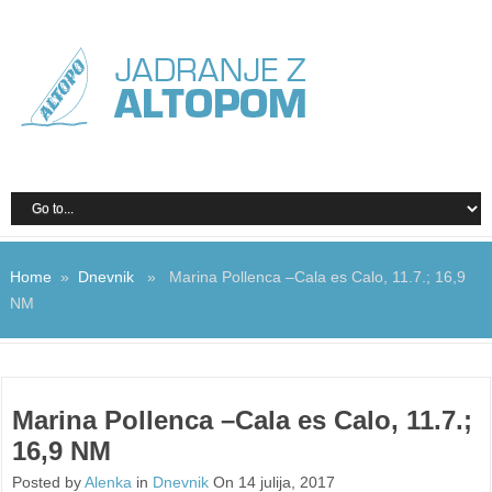
Home
»
Dnevnik
» Marina Pollenca –Cala es Calo, 11.7.; 16,9
NM
Marina Pollenca –Cala es Calo, 11.7.;
16,9 NM
Posted by
Alenka
in
Dnevnik
On 14 julija, 2017