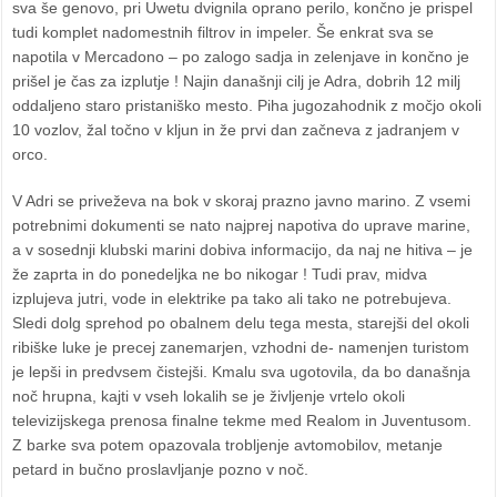
sva še genovo, pri Uwetu dvignila oprano perilo, končno je prispel
tudi komplet nadomestnih filtrov in impeler. Še enkrat sva se
napotila v Mercadono – po zalogo sadja in zelenjave in končno je
prišel je čas za izplutje ! Najin današnji cilj je Adra, dobrih 12 milj
oddaljeno staro pristaniško mesto. Piha jugozahodnik z močjo okoli
10 vozlov, žal točno v kljun in že prvi dan začneva z jadranjem v
orco.
V Adri se priveževa na bok v skoraj prazno javno marino. Z vsemi
potrebnimi dokumenti se nato najprej napotiva do uprave marine,
a v sosednji klubski marini dobiva informacijo, da naj ne hitiva – je
že zaprta in do ponedeljka ne bo nikogar ! Tudi prav, midva
izplujeva jutri, vode in elektrike pa tako ali tako ne potrebujeva.
Sledi dolg sprehod po obalnem delu tega mesta, starejši del okoli
ribiške luke je precej zanemarjen, vzhodni de- namenjen turistom
je lepši in predvsem čistejši. Kmalu sva ugotovila, da bo današnja
noč hrupna, kajti v vseh lokalih se je življenje vrtelo okoli
televizijskega prenosa finalne tekme med Realom in Juventusom.
Z barke sva potem opazovala trobljenje avtomobilov, metanje
petard in bučno proslavljanje pozno v noč.