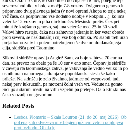
kurzu. Okoli 10. ure, ko smo imeli do cilja še 18 nM, potegne lep
severozahodnik , v bok, z močjo 7-8 vozlov. Dvignemo genovo in
pripravimo dvig glavnega jadra (v novi opremi Altopa to terja nekaj
več časa, da pospravimo vse dodatno udobje v kokpitu…), ko ima
veter že 12 vozlov in piha direktno čez Mesinski preliv. Čez pet
minut že krajšamo genovo, saj ima veter že med 25 in 30 vozli.
Valovi hitro rastejo, čaka nas zahtevno jadranje in ker veter obrača
proti severu, se naš današnji cilj vse bolj odmika. Po slabih treh urah
prejadramo zaliv in potem potrebujemo še dve uri do današnjega
cilja, sidrišča pred Taormino.
Slikoviti sidrišče upravlja Anglež Sam, za bojo zahteva 70 eur na
dan, za prevoz na obalo pa še 10 eur v eno smer. Čeprav je sidrišče
v zavetju rta taorminskega zaliva, je valovanja še vedno veliko in po
osmih urah napornega jadranja se popoldanska siesta še kako
prileže. Na sidrišču je zelo živahno, jadrnice od vsepovsod, tudi
nekaj prav luksuznih, pa motorni čolni vseh vrt. Vedute na gorato
Sicilijo s starimi mestu na vrhu vzpetin pa prelepe. Da o Etni,ki nas
čaka v ozadju ne govorimo.
Related Posts
Lesbos, Plomario – Skala Loutron (21. do 26. maj 2026)
Ob
pol enajstih odveževa in v blagem južnem vetrcu odplujeva
proti vzhodu. Obala je