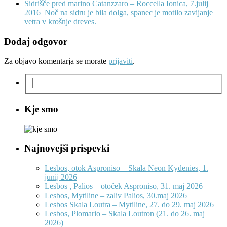
Sidrišče pred marino Catanzzaro – Roccella Ionica, 7.julij
2016
Noč na sidru je bila dolga, spanec je motilo zavijanje
vetra v krošnje dreves.
Dodaj odgovor
Za objavo komentarja se morate
prijaviti
.
Kje smo
Najnovejši prispevki
Lesbos, otok Asproniso – Skala Neon Kydenies, 1.
junij 2026
Lesbos , Palios – otoček Asproniso, 31. maj 2026
Lesbos, Mytiline – zaliv Palios, 30.maj 2026
Lesbos Skala Loutra – Mytiline, 27. do 29. maj 2026
Lesbos, Plomario – Skala Loutron (21. do 26. maj
2026)