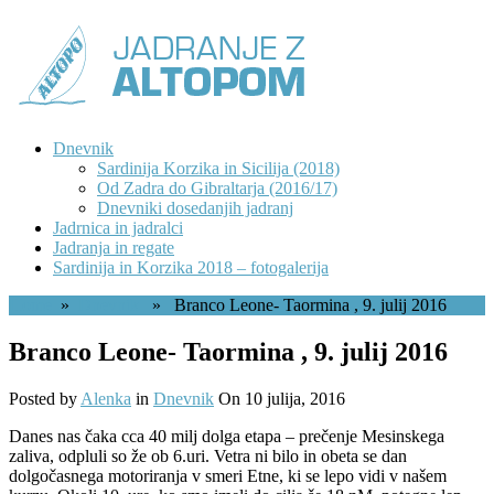
Dnevnik
Sardinija Korzika in Sicilija (2018)
Od Zadra do Gibraltarja (2016/17)
Dnevniki dosedanjih jadranj
Jadrnica in jadralci
Jadranja in regate
Sardinija in Korzika 2018 – fotogalerija
Home
»
Dnevnik
» Branco Leone- Taormina , 9. julij 2016
Branco Leone- Taormina , 9. julij 2016
Posted by
Alenka
in
Dnevnik
On 10 julija, 2016
Danes nas čaka cca 40 milj dolga etapa – prečenje Mesinskega
zaliva, odpluli so že ob 6.uri. Vetra ni bilo in obeta se dan
dolgočasnega motoriranja v smeri Etne, ki se lepo vidi v našem