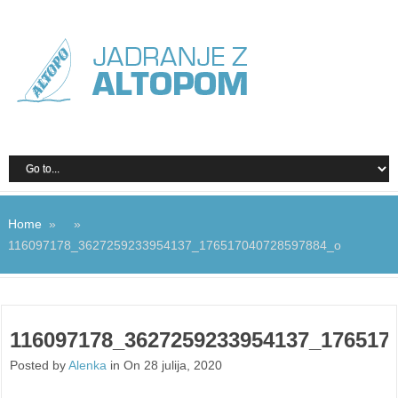
Home
» »
116097178_3627259233954137_176517040728597884_o
116097178_3627259233954137_176517
Posted by
Alenka
in On 28 julija, 2020