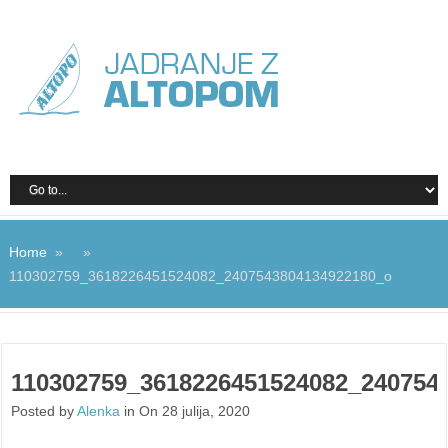
Home
» »
110302759_3618226451524082_2407543804134922180_o
110302759_3618226451524082_240754
Posted by
Alenka
in On 28 julija, 2020