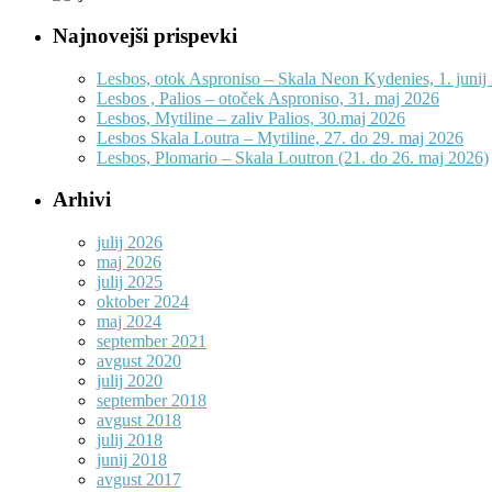
Najnovejši prispevki
Lesbos, otok Asproniso – Skala Neon Kydenies, 1. junij
Lesbos , Palios – otoček Asproniso, 31. maj 2026
Lesbos, Mytiline – zaliv Palios, 30.maj 2026
Lesbos Skala Loutra – Mytiline, 27. do 29. maj 2026
Lesbos, Plomario – Skala Loutron (21. do 26. maj 2026)
Arhivi
julij 2026
maj 2026
julij 2025
oktober 2024
maj 2024
september 2021
avgust 2020
julij 2020
september 2018
avgust 2018
julij 2018
junij 2018
avgust 2017