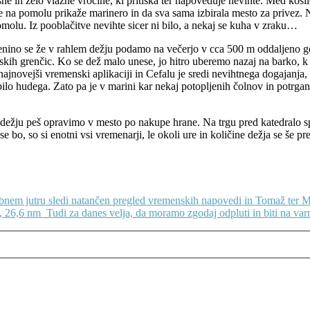
sne in zelo vlažne vročine, ki pritiska ter napoveduje nevihte. Med kosi
se na pomolu prikaže marinero in da sva sama izbirala mesto za privez. N
molu. Iz pooblačitve nevihte sicer ni bilo, a nekaj se kuha v zraku…
 penino se že v rahlem dežju podamo na večerjo v cca 500 m oddaljeno g
janskih grenčic. Ko se dež malo unese, jo hitro uberemo nazaj na barko, k
 najnovejši vremenski aplikaciji in Cefalu je sredi nevihtnega dogajanja
lo hudega. Zato pa je v marini kar nekaj potopljenih čolnov in potrganih
ežju peš opravimo v mesto po nakupe hrane. Na trgu pred katedralo spi
e bo, so si enotni vsi vremenarji, le okoli ure in količine dežja se še p
bnem jutru sledi natančen pregled vremenskih napovedi in Tomaž ter Ma
, 26,6 nm
Tudi za danes velja, da moramo zgodaj odpluti in biti na var