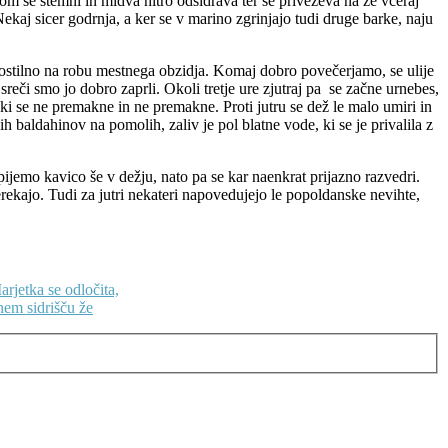
lom se stemni in midva hitro odsidrava ter se priveževa na že včeraj
ekaj sicer godrnja, a ker se v marino zgrinjajo tudi druge barke, naju
ostilno na robu mestnega obzidja. Komaj dobro povečerjamo, se ulije
 sreči smo jo dobro zaprli. Okoli tretje ure zjutraj pa se začne urnebes,
, ki se ne premakne in ne premakne. Proti jutru se dež le malo umiri in
 baldahinov na pomolih, zaliv je pol blatne vode, ki se je privalila z
jemo kavico še v dežju, nato pa se kar naenkrat prijazno razvedri.
rerekajo. Tudi za jutri nekateri napovedujejo le popoldanske nevihte,
rjetka se odločita,
nem sidrišču že