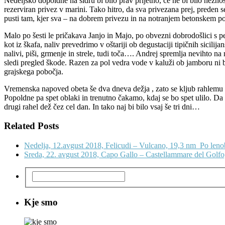
Nedeljsko dopoldne na sidru bi bilo prav prijetno, če ne bi bilo nezno
rezerviran privez v marini. Tako hitro, da sva privezana prej, preden 
pusti tam, kjer sva – na dobrem privezu in na notranjem betonskem po
Malo po šesti le pričakava Janjo in Majo, po obvezni dobrodošlici s
kot iz škafa, naliv prevedrimo v oštariji ob degustaciji tipičnih sicili
nalivi, piši, grmenje in strele, tudi toča…. Andrej spremlja nevihto na
sledi pregled škode. Razen za pol vedra vode v kaluži ob jamboru ni bi
grajskega pobočja.
Vremenska napoved obeta še dva dneva dežja , zato se kljub rahlemu d
Popoldne pa spet oblaki in trenutno čakamo, kdaj se bo spet ulilo. Da s
drugi rahel dež čez cel dan. In tako naj bi bilo vsaj še tri dni…
Related Posts
Nedelja, 12.avgust 2018, Felicudi – Vulcano, 19,3 nm
Po leno
Sreda, 22. avgust 2018, Capo Gallo – Castellammare del Golfo
Kje smo