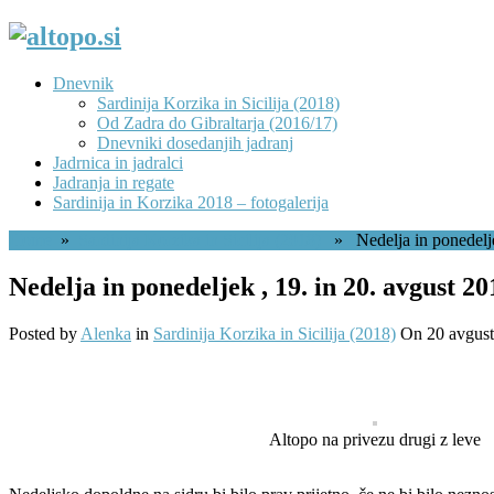
Dnevnik
Sardinija Korzika in Sicilija (2018)
Od Zadra do Gibraltarja (2016/17)
Dnevniki dosedanjih jadranj
Jadrnica in jadralci
Jadranja in regate
Sardinija in Korzika 2018 – fotogalerija
Home
»
Sardinija Korzika in Sicilija (2018)
» Nedelja in ponedeljek
Nedelja in ponedeljek , 19. in 20. avgust 20
Posted by
Alenka
in
Sardinija Korzika in Sicilija (2018)
On 20 avgust
Altopo na privezu drugi z leve